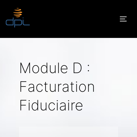
Aller
au
PERM
contenu
Module D :
Facturation
Fiduciaire